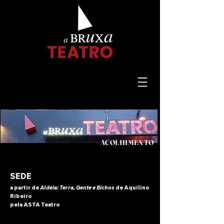
ACOLHIMENTO
SEDE
a partir de
Aldeia: Terra, Gente e Bichos
de Aquilino
Ribeiro
pe
la ASTA Teatro