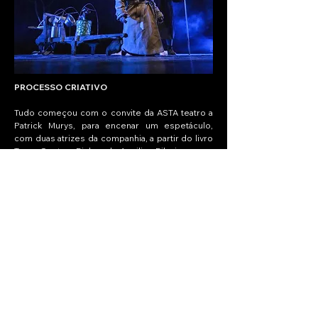
PROCESSO CRIATIVO
Tudo começou com o convite da ASTA teatro a
Patrick Murys, para encenar um espetáculo,
com duas atrizes da companhia, a partir do livro
Terra, Gente e Bichos do Aquilino Ribeiro.
Com a equipa criativa, começámos por
perceber e digerir a densidade das situações
e das temáticas diversas desta obra de Aquilino
Ribeiro. Trocamos e cruzamos pensamentos e
ideias, procurando encontrar qual seria a busca,
a “sede” desta criação.
Começámos um processo de trocas e partilhas
coletivas de sensações, para encontrar
tensões, regras de jogo, onde todos tivemos
um papel e contributo, que se desenvolveu no
processo criativo. Procurámos uma linguagem
singular dos corpos, um tratamento da
linguagem gestual que se articula tanto no