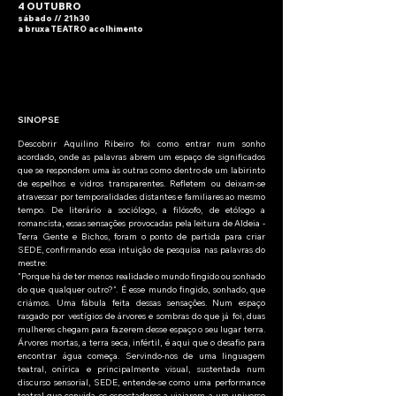
4 OUTUBRO
sábado // 21h30
a bruxa TEA
T
RO acolhimento
SINOPSE
Descobrir Aquilino Ribeiro foi como entrar num sonho
acordado, onde as palavras abrem um espaço de significados
que se respondem uma às outras como dentro de um labirinto
de espelhos e vidros transparentes. Refletem ou deixam-se
atravessar por temporalidades distantes e familiares ao mesmo
tempo. De literário a sociólogo, a filósofo, de etólogo a
romancista, essas sensações provocadas pela leitura de Aldeia -
Terra Gente e Bichos, foram o ponto de partida para criar
SEDE, confirmando essa intuição de pesquisa nas palavras do
mestre:
"Porque há de ter menos realidade o mundo fingido ou sonhado
do que qualquer outro?". É esse mundo fingido, sonhado, que
criámos. Uma fábula feita dessas sensações. Num espaço
rasgado por vestígios de árvores e sombras do que já foi, duas
mulheres chegam para fazerem desse espaço o seu lugar terra.
Árvores mortas, a terra seca, infértil, é aqui que o desafio para
encontrar água começa. Servindo-nos de uma linguagem
teatral, onírica e principalmente visual, sustentada num
discurso sensorial, SEDE, entende-se como uma performance
teatral que convida os espectadores a viajarem a um universo