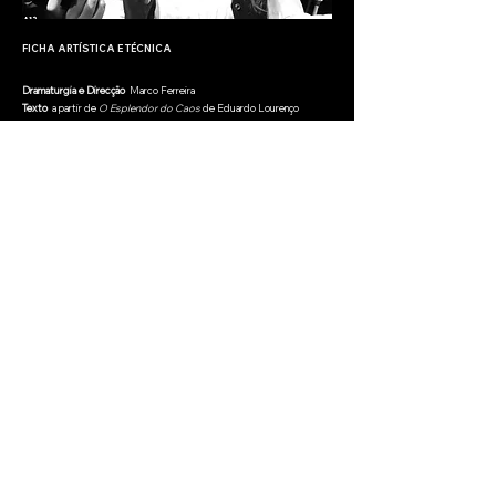
FICHA ARTÍSTICA E TÉCNICA
Dramaturgia e Direcção
Marco Ferreira
Texto
a partir de
O Esplendor do Caos
de Eduardo Lourenço
Interpretação
Carmo Teixeira, Danilsa Gonçalves, Elsa Pinho
Assistência de dramaturgia e de direcção
Bárbara Soares
Desenho de luz
Pedro Fonseca, colectivo ac
Operação Técnica
Duarte Banza, Pedro Fonseca, colectivo ac
Vídeo
Paulo Santos
Fotografia
Luís Cutileiro
Cartaz
Pedro Velho
Comunicação
Helena Ribeiro, Inês Palma, Vanda Rufo
Produção
Rui Pires, Vanda Rufo
Classificação
M/14
Duração
60'