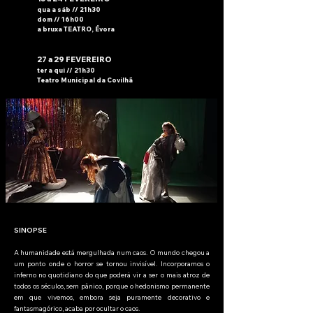
qua a sáb // 21h30
dom // 16h00
a bruxa TEATRO,
Évora
27 a 29 FEVEREIRO
ter a qui // 21h30
Teatro Municipal da Covilhã
SIN
OPSE
A
humanidade está mergulhada num caos. O mundo chegou a
um ponto onde o horror se tornou invisível. Incorporamos o
inferno no quotidiano do que poderá vir a ser o mais atroz de
todos os séculos, sem pânico, porque o hedonismo permanente
em que vivemos, embora seja puramente decorativo e
fantasmagórico, acaba por ocultar o caos.