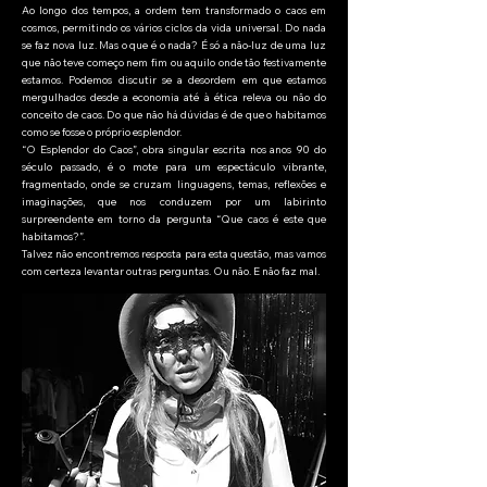
Ao longo dos tempos, a ordem tem transformado o caos em
cosmos, permitindo os vários ciclos da vida universal. Do nada
se faz nova luz. Mas o que é o nada? É só a não-luz de uma luz
que não teve começo nem fim ou aquilo onde tão festivamente
estamos. Podemos discutir se a desordem em que estamos
mergulhados desde a economia até à ética releva ou não do
conceito de caos. Do que não há dúvidas é de que o habitamos
como se fosse o próprio esplendor.
“O Esplendor do Caos”, obra singular escrita nos anos 90 do
século passado, é o mote para um espectáculo vibrante,
fragmentado, onde se cruzam linguagens, temas, reflexões e
imaginações, que nos conduzem por um labirinto
surpreendente em torno da pergunta “Que caos é este que
habitamos?”.
Talvez não encontremos resposta para esta questão, mas vamos
com certeza levantar outras perguntas. Ou não. E não faz mal.