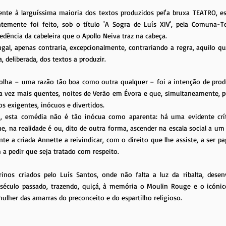
nte à larguíssima maioria dos textos produzidos pel'a bruxa TEATRO, e
ntemente foi feito, sob o título 'A Sogra de Luís XIV', pela Comuna-
edência da cabeleira que o Apollo Neiva traz na cabeça.
gal, apenas contraria, excepcionalmente, contrariando a regra, aquilo q
, deliberada, dos textos a produzir.
colha – uma razão tão boa como outra qualquer – foi a intenção de produ
a vez mais quentes, noites de Verão em Évora e que, simultaneamente, p
 exigentes, inócuos e divertidos.
m, esta comédia não é tão inócua como aparenta: há uma evidente crí
e, na realidade é ou, dito de outra forma, ascender na escala social a um
te a criada Annette a reivindicar, com o direito que lhe assiste, a ser pa
a pedir que seja tratado com respeito.
nos criados pelo Luís Santos, onde não falta a luz da ribalta, dese
 século passado, trazendo, quiçá, à memória o Moulin Rouge e o icón
mulher das amarras do preconceito e do espartilho religioso.