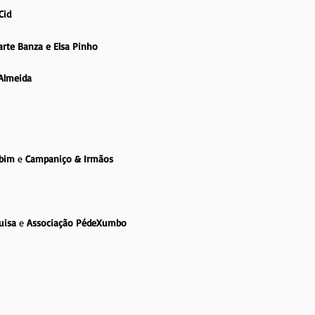
Cid
arte Banza e Elsa Pinho
Almeida
mbim
e
Campaniço & Irmãos
uisa
e
Associação PédeXumbo