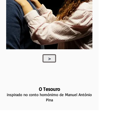
>
O Tesouro
inspirado no conto homónimo de Manuel António
Pina
Há muito tempo atrás existia um país, muito
parecido com o nosso, mas sempre que
alguém vinha de fora, reparava que as pessoas
não eram felizes. Diz-se que houve lá um
tesouro que, ao ser roubado, contaminou